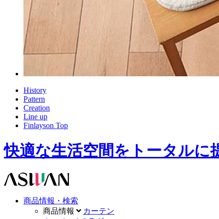
History
Pattern
Creation
Line up
Finlayson Top
快適な生活空間をトータルに提供します。A
商品情報・検索
商品情報
カーテン