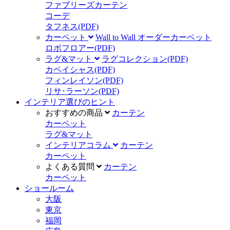
ファブリーズカーテン
コーデ
タフネス
(PDF)
カーペット
Wall to Wall オーダーカーペット
ロボフロアー
(PDF)
ラグ&マット
ラグコレクション
(PDF)
カペイシャス
(PDF)
フィンレイソン
(PDF)
リサ･ラーソン
(PDF)
インテリア選びのヒント
おすすめの商品
カーテン
カーペット
ラグ&マット
インテリアコラム
カーテン
カーペット
よくある質問
カーテン
カーペット
ショールーム
大阪
東京
福岡