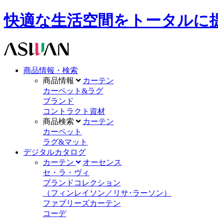
快適な生活空間をトータルに提供します。A
商品情報・検索
商品情報
カーテン
カーペット&ラグ
ブランド
コントラクト資材
商品検索
カーテン
カーペット
ラグ&マット
デジタルカタログ
カーテン
オーセンス
セ・ラ・ヴィ
ブランドコレクション
（フィンレイソン／リサ･ラーソン）
ファブリーズカーテン
コーデ