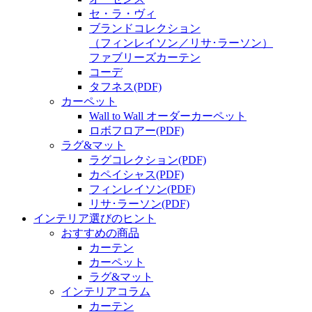
セ・ラ・ヴィ
ブランドコレクション
（フィンレイソン／リサ･ラーソン）
ファブリーズカーテン
コーデ
タフネス
(PDF)
カーペット
Wall to Wall オーダーカーペット
ロボフロアー
(PDF)
ラグ&マット
ラグコレクション
(PDF)
カペイシャス
(PDF)
フィンレイソン
(PDF)
リサ･ラーソン
(PDF)
インテリア選びのヒント
おすすめの商品
カーテン
カーペット
ラグ&マット
インテリアコラム
カーテン