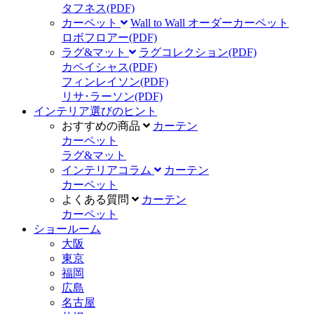
タフネス
(PDF)
カーペット
Wall to Wall オーダーカーペット
ロボフロアー
(PDF)
ラグ&マット
ラグコレクション
(PDF)
カペイシャス
(PDF)
フィンレイソン
(PDF)
リサ･ラーソン
(PDF)
インテリア選びのヒント
おすすめの商品
カーテン
カーペット
ラグ&マット
インテリアコラム
カーテン
カーペット
よくある質問
カーテン
カーペット
ショールーム
大阪
東京
福岡
広島
名古屋