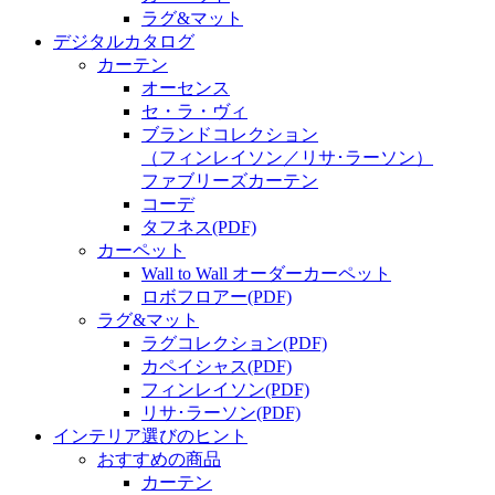
ラグ&マット
デジタルカタログ
カーテン
オーセンス
セ・ラ・ヴィ
ブランドコレクション
（フィンレイソン／リサ･ラーソン）
ファブリーズカーテン
コーデ
タフネス
(PDF)
カーペット
Wall to Wall オーダーカーペット
ロボフロアー
(PDF)
ラグ&マット
ラグコレクション
(PDF)
カペイシャス
(PDF)
フィンレイソン
(PDF)
リサ･ラーソン
(PDF)
インテリア選びのヒント
おすすめの商品
カーテン