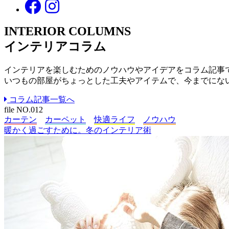
INTERIOR COLUMNS
インテリアコラム
インテリアを楽しむための
ノウハウやアイデアを
コラム記事
いつもの部屋が
ちょっとした工夫やアイテムで、
今までにな
コラム記事一覧へ
file NO.012
カーテン
カーペット
快適ライフ
ノウハウ
暖かく過ごすために。冬のインテリア術