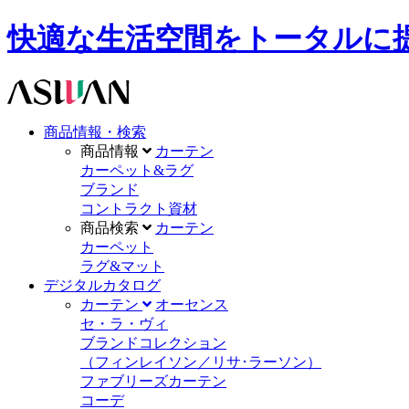
快適な生活空間をトータルに提供します。A
商品情報・検索
商品情報
カーテン
カーペット&ラグ
ブランド
コントラクト資材
商品検索
カーテン
カーペット
ラグ&マット
デジタルカタログ
カーテン
オーセンス
セ・ラ・ヴィ
ブランドコレクション
（フィンレイソン／リサ･ラーソン）
ファブリーズカーテン
コーデ