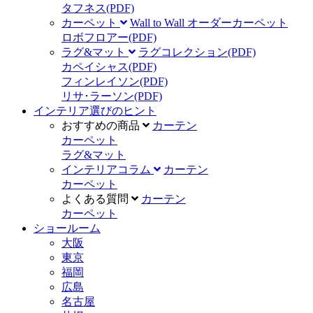
タフネス
(PDF)
カーペット
Wall to Wall オーダーカーペット
ロボフロアー
(PDF)
ラグ&マット
ラグコレクション
(PDF)
カペイシャス
(PDF)
フィンレイソン
(PDF)
リサ･ラーソン
(PDF)
インテリア選びのヒント
おすすめの商品
カーテン
カーペット
ラグ&マット
インテリアコラム
カーテン
カーペット
よくある質問
カーテン
カーペット
ショールーム
大阪
東京
福岡
広島
名古屋