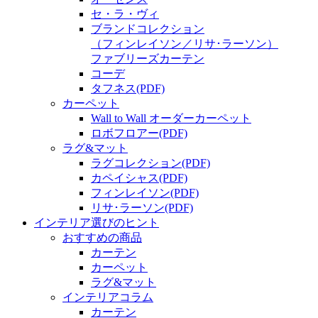
セ・ラ・ヴィ
ブランドコレクション
（フィンレイソン／リサ･ラーソン）
ファブリーズカーテン
コーデ
タフネス
(PDF)
カーペット
Wall to Wall オーダーカーペット
ロボフロアー
(PDF)
ラグ&マット
ラグコレクション
(PDF)
カペイシャス
(PDF)
フィンレイソン
(PDF)
リサ･ラーソン
(PDF)
インテリア選びのヒント
おすすめの商品
カーテン
カーペット
ラグ&マット
インテリアコラム
カーテン