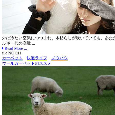
外は冷たい空気につつまれ、木枯らしが吹いていても、あた
ルギー代の高騰 ...
Read More ...
file NO.011
カーペット
快適ライフ
ノウハウ
ウールカーペットのススメ