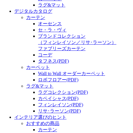
ラグ&マット
デジタルカタログ
カーテン
オーセンス
セ・ラ・ヴィ
ブランドコレクション
（フィンレイソン／リサ･ラーソン）
ファブリーズカーテン
コーデ
タフネス
(PDF)
カーペット
Wall to Wall オーダーカーペット
ロボフロアー
(PDF)
ラグ&マット
ラグコレクション
(PDF)
カペイシャス
(PDF)
フィンレイソン
(PDF)
リサ･ラーソン
(PDF)
インテリア選びのヒント
おすすめの商品
カーテン