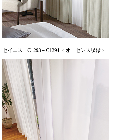
セイニス：C1293－C1294 ＜オーセンス収録＞