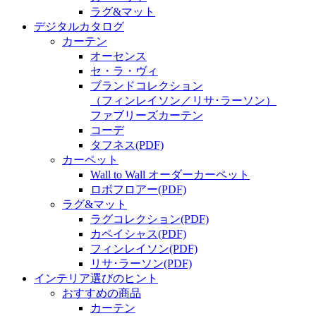
ラグ&マット
デジタルカタログ
カーテン
オーセンス
セ・ラ・ヴィ
ブランドコレクション
（フィンレイソン／リサ･ラーソン）
ファブリーズカーテン
コーデ
タフネス
(PDF)
カーペット
Wall to Wall オーダーカーペット
ロボフロアー
(PDF)
ラグ&マット
ラグコレクション
(PDF)
カペイシャス
(PDF)
フィンレイソン
(PDF)
リサ･ラーソン
(PDF)
インテリア選びのヒント
おすすめの商品
カーテン