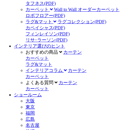
タフネス
(PDF)
カーペット
Wall to Wall オーダーカーペット
ロボフロアー
(PDF)
ラグ&マット
ラグコレクション
(PDF)
カペイシャス
(PDF)
フィンレイソン
(PDF)
リサ･ラーソン
(PDF)
インテリア選びのヒント
おすすめの商品
カーテン
カーペット
ラグ&マット
インテリアコラム
カーテン
カーペット
よくある質問
カーテン
カーペット
ショールーム
大阪
東京
福岡
広島
名古屋