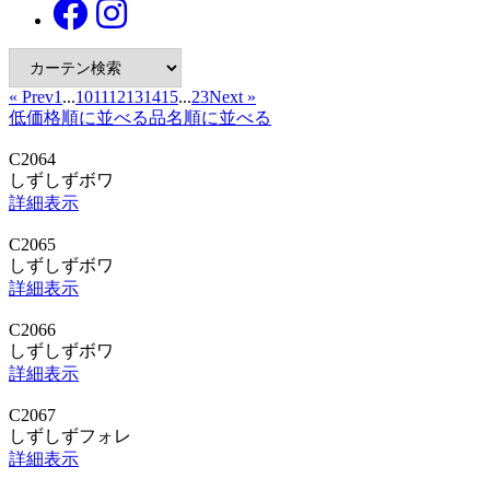
« Prev
1
...
10
11
12
13
14
15
...
23
Next »
低価格順に並べる
品名順に並べる
C2064
しずしずボワ
詳細表示
C2065
しずしずボワ
詳細表示
C2066
しずしずボワ
詳細表示
C2067
しずしずフォレ
詳細表示