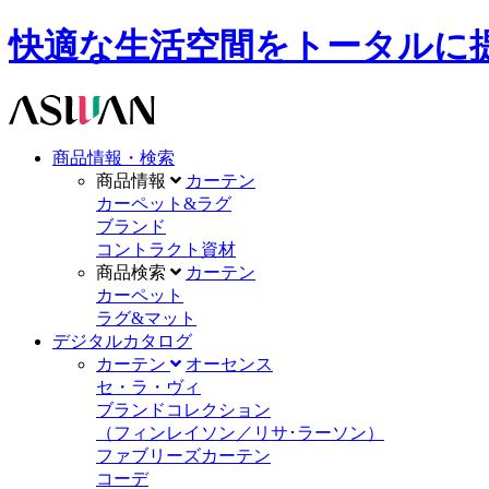
快適な生活空間をトータルに提供します。A
商品情報・検索
商品情報
カーテン
カーペット&ラグ
ブランド
コントラクト資材
商品検索
カーテン
カーペット
ラグ&マット
デジタルカタログ
カーテン
オーセンス
セ・ラ・ヴィ
ブランドコレクション
（フィンレイソン／リサ･ラーソン）
ファブリーズカーテン
コーデ