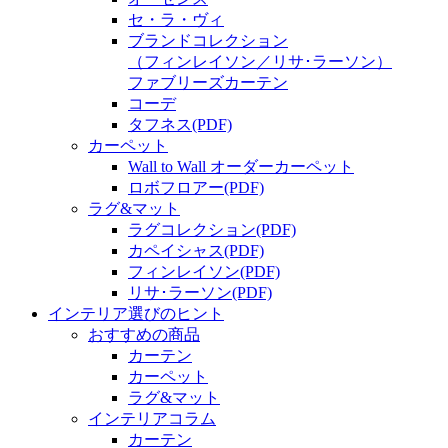
セ・ラ・ヴィ
ブランドコレクション
（フィンレイソン／リサ･ラーソン）
ファブリーズカーテン
コーデ
タフネス
(PDF)
カーペット
Wall to Wall オーダーカーペット
ロボフロアー
(PDF)
ラグ&マット
ラグコレクション
(PDF)
カペイシャス
(PDF)
フィンレイソン
(PDF)
リサ･ラーソン
(PDF)
インテリア選びのヒント
おすすめの商品
カーテン
カーペット
ラグ&マット
インテリアコラム
カーテン