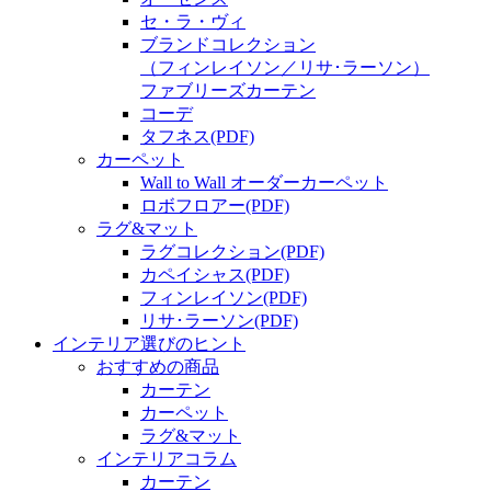
セ・ラ・ヴィ
ブランドコレクション
（フィンレイソン／リサ･ラーソン）
ファブリーズカーテン
コーデ
タフネス
(PDF)
カーペット
Wall to Wall オーダーカーペット
ロボフロアー
(PDF)
ラグ&マット
ラグコレクション
(PDF)
カペイシャス
(PDF)
フィンレイソン
(PDF)
リサ･ラーソン
(PDF)
インテリア選びのヒント
おすすめの商品
カーテン
カーペット
ラグ&マット
インテリアコラム
カーテン