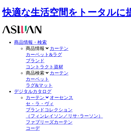
快適な生活空間をトータルに提供します。A
商品情報・検索
商品情報
カーテン
カーペット&ラグ
ブランド
コントラクト資材
商品検索
カーテン
カーペット
ラグ&マット
デジタルカタログ
カーテン
オーセンス
セ・ラ・ヴィ
ブランドコレクション
（フィンレイソン／リサ･ラーソン）
ファブリーズカーテン
コーデ