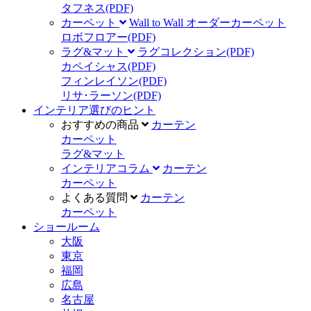
タフネス
(PDF)
カーペット
Wall to Wall オーダーカーペット
ロボフロアー
(PDF)
ラグ&マット
ラグコレクション
(PDF)
カペイシャス
(PDF)
フィンレイソン
(PDF)
リサ･ラーソン
(PDF)
インテリア選びのヒント
おすすめの商品
カーテン
カーペット
ラグ&マット
インテリアコラム
カーテン
カーペット
よくある質問
カーテン
カーペット
ショールーム
大阪
東京
福岡
広島
名古屋