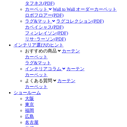
タフネス
(PDF)
カーペット
Wall to Wall オーダーカーペット
ロボフロアー
(PDF)
ラグ&マット
ラグコレクション
(PDF)
カペイシャス
(PDF)
フィンレイソン
(PDF)
リサ･ラーソン
(PDF)
インテリア選びのヒント
おすすめの商品
カーテン
カーペット
ラグ&マット
インテリアコラム
カーテン
カーペット
よくある質問
カーテン
カーペット
ショールーム
大阪
東京
福岡
広島
名古屋