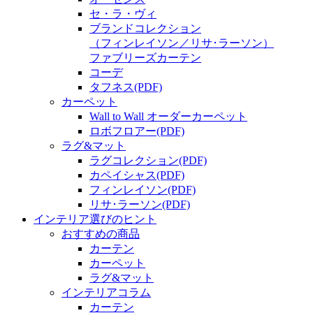
セ・ラ・ヴィ
ブランドコレクション
（フィンレイソン／リサ･ラーソン）
ファブリーズカーテン
コーデ
タフネス
(PDF)
カーペット
Wall to Wall オーダーカーペット
ロボフロアー
(PDF)
ラグ&マット
ラグコレクション
(PDF)
カペイシャス
(PDF)
フィンレイソン
(PDF)
リサ･ラーソン
(PDF)
インテリア選びのヒント
おすすめの商品
カーテン
カーペット
ラグ&マット
インテリアコラム
カーテン