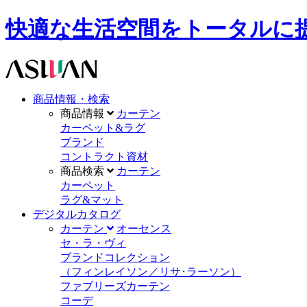
快適な生活空間をトータルに提供します。A
商品情報・検索
商品情報
カーテン
カーペット&ラグ
ブランド
コントラクト資材
商品検索
カーテン
カーペット
ラグ&マット
デジタルカタログ
カーテン
オーセンス
セ・ラ・ヴィ
ブランドコレクション
（フィンレイソン／リサ･ラーソン）
ファブリーズカーテン
コーデ