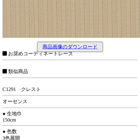
商品画像のダウンロード
お奨めコーディネートレース
類似商品
C1291 クレスト
オーセンス
● 生地巾
150cm
● 色数
3色展開