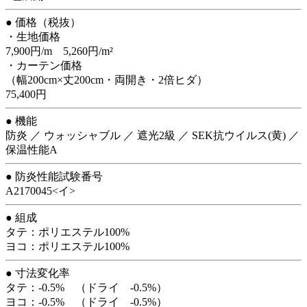
● 価格（税抜）
・生地価格
7,900円/m 5,260円/m²
・カーテン価格
（幅200cm×丈200cm・両開き・2倍ヒダ）
75,400円
● 機能
防炎 ／ ウォッシャブル ／ 遮光2級 ／ SEK抗ウイルス(黄) ／
保温性能A
● 防炎性能試験番号
A2170045<イ>
● 組成
タテ：ポリエステル100%
ヨコ：ポリエステル100%
● 寸法変化率
タテ：-0.5% （ドライ -0.5%）
ヨコ：-0.5% （ドライ -0.5%）