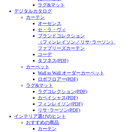
ラグ&マット
デジタルカタログ
カーテン
オーセンス
セ・ラ・ヴィ
ブランドコレクション
（フィンレイソン／リサ･ラーソン）
ファブリーズカーテン
コーデ
タフネス
(PDF)
カーペット
Wall to Wall オーダーカーペット
ロボフロアー
(PDF)
ラグ&マット
ラグコレクション
(PDF)
カペイシャス
(PDF)
フィンレイソン
(PDF)
リサ･ラーソン
(PDF)
インテリア選びのヒント
おすすめの商品
カーテン