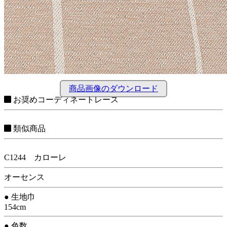
商品画像のダウンロード
お奨めコーディネートレース
類似商品
C1244 カローレ
オーセンス
● 生地巾
154cm
● 色数