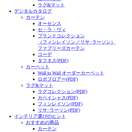
ラグ&マット
デジタルカタログ
カーテン
オーセンス
セ・ラ・ヴィ
ブランドコレクション
（フィンレイソン／リサ･ラーソン）
ファブリーズカーテン
コーデ
タフネス
(PDF)
カーペット
Wall to Wall オーダーカーペット
ロボフロアー
(PDF)
ラグ&マット
ラグコレクション
(PDF)
カペイシャス
(PDF)
フィンレイソン
(PDF)
リサ･ラーソン
(PDF)
インテリア選びのヒント
おすすめの商品
カーテン