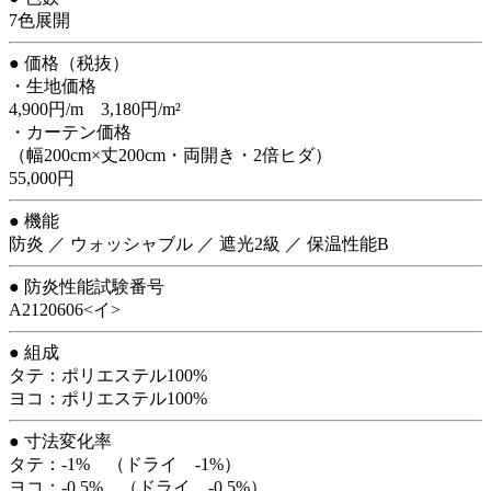
7色展開
● 価格（税抜）
・生地価格
4,900円/m 3,180円/m²
・カーテン価格
（幅200cm×丈200cm・両開き・2倍ヒダ）
55,000円
● 機能
防炎 ／ ウォッシャブル ／ 遮光2級 ／ 保温性能B
● 防炎性能試験番号
A2120606<イ>
● 組成
タテ：ポリエステル100%
ヨコ：ポリエステル100%
● 寸法変化率
タテ：-1% （ドライ -1%）
ヨコ：-0.5% （ドライ -0.5%）