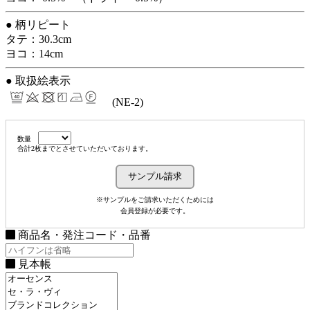
● 柄リピート
タテ：30.3cm
ヨコ：14cm
● 取扱絵表示
(NE-2)
数量
合計2枚までとさせていただいております。
※サンプルをご請求いただくためには
会員登録が必要です。
商品名・発注コード・品番
見本帳