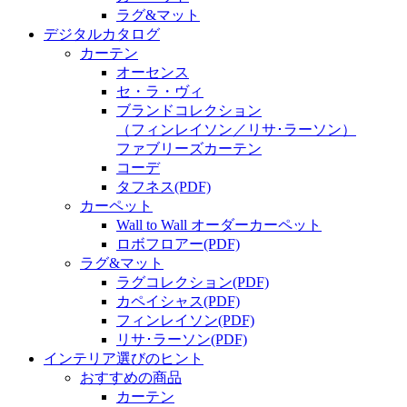
ラグ&マット
デジタルカタログ
カーテン
オーセンス
セ・ラ・ヴィ
ブランドコレクション
（フィンレイソン／リサ･ラーソン）
ファブリーズカーテン
コーデ
タフネス
(PDF)
カーペット
Wall to Wall オーダーカーペット
ロボフロアー
(PDF)
ラグ&マット
ラグコレクション
(PDF)
カペイシャス
(PDF)
フィンレイソン
(PDF)
リサ･ラーソン
(PDF)
インテリア選びのヒント
おすすめの商品
カーテン