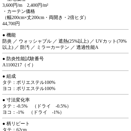
3,600円/m 2,400円/m²
・カーテン価格
（幅200cm×丈200cm・両開き・2倍ヒダ）
44,700円
● 機能
防炎 ／ ウォッシャブル ／ 遮熱(25%以上) ／ UVカット(70%
以上) ／ 防汚 ／ ミラーカーテン ／ 透過性能A
● 防炎性能試験番号
A1100217（イ）
● 組成
タテ：ポリエステル100%
ヨコ：ポリエステル100%
● 寸法変化率
タテ：-0.5% （ドライ -0.5%）
ヨコ：-1% （ドライ -1%）
● 柄リピート
タテ：62cm