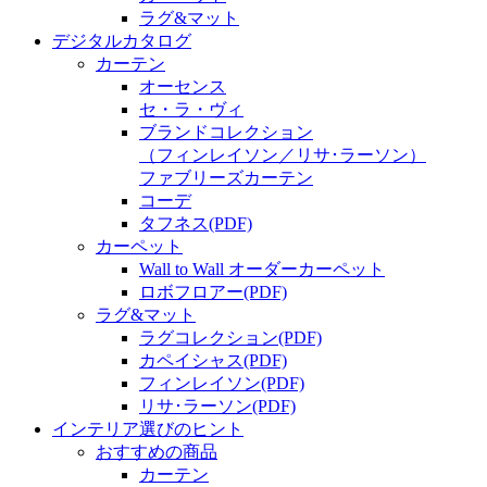
ラグ&マット
デジタルカタログ
カーテン
オーセンス
セ・ラ・ヴィ
ブランドコレクション
（フィンレイソン／リサ･ラーソン）
ファブリーズカーテン
コーデ
タフネス
(PDF)
カーペット
Wall to Wall オーダーカーペット
ロボフロアー
(PDF)
ラグ&マット
ラグコレクション
(PDF)
カペイシャス
(PDF)
フィンレイソン
(PDF)
リサ･ラーソン
(PDF)
インテリア選びのヒント
おすすめの商品
カーテン