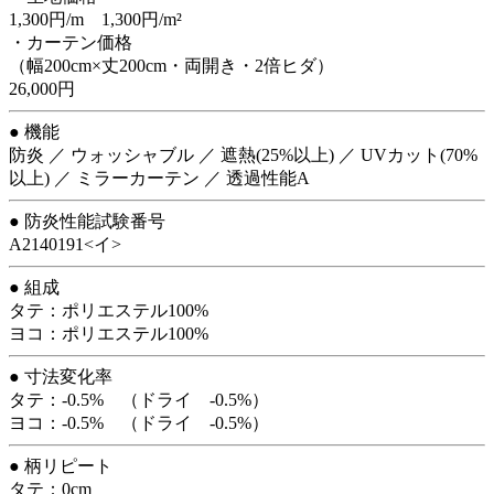
1,300円/m 1,300円/m²
・カーテン価格
（幅200cm×丈200cm・両開き・2倍ヒダ）
26,000円
● 機能
防炎 ／ ウォッシャブル ／ 遮熱(25%以上) ／ UVカット(70%
以上) ／ ミラーカーテン ／ 透過性能A
● 防炎性能試験番号
A2140191<イ>
● 組成
タテ：ポリエステル100%
ヨコ：ポリエステル100%
● 寸法変化率
タテ：-0.5% （ドライ -0.5%）
ヨコ：-0.5% （ドライ -0.5%）
● 柄リピート
タテ：0cm