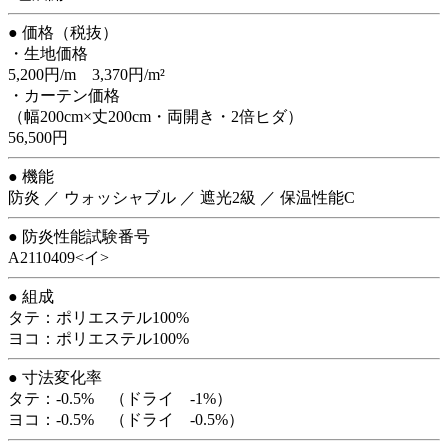
● 価格（税抜）
・生地価格
5,200円/m 3,370円/m²
・カーテン価格
（幅200cm×丈200cm・両開き・2倍ヒダ）
56,500円
● 機能
防炎 ／ ウォッシャブル ／ 遮光2級 ／ 保温性能C
● 防炎性能試験番号
A2110409<イ>
● 組成
タテ：ポリエステル100%
ヨコ：ポリエステル100%
● 寸法変化率
タテ：-0.5% （ドライ -1%）
ヨコ：-0.5% （ドライ -0.5%）