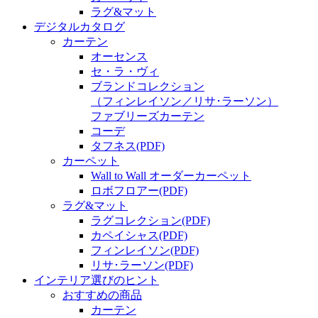
ラグ&マット
デジタルカタログ
カーテン
オーセンス
セ・ラ・ヴィ
ブランドコレクション
（フィンレイソン／リサ･ラーソン）
ファブリーズカーテン
コーデ
タフネス
(PDF)
カーペット
Wall to Wall オーダーカーペット
ロボフロアー
(PDF)
ラグ&マット
ラグコレクション
(PDF)
カペイシャス
(PDF)
フィンレイソン
(PDF)
リサ･ラーソン
(PDF)
インテリア選びのヒント
おすすめの商品
カーテン