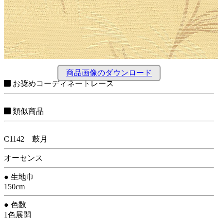
商品画像のダウンロード
お奨めコーディネートレース
類似商品
C1142 鼓月
オーセンス
● 生地巾
150cm
● 色数
1色展開