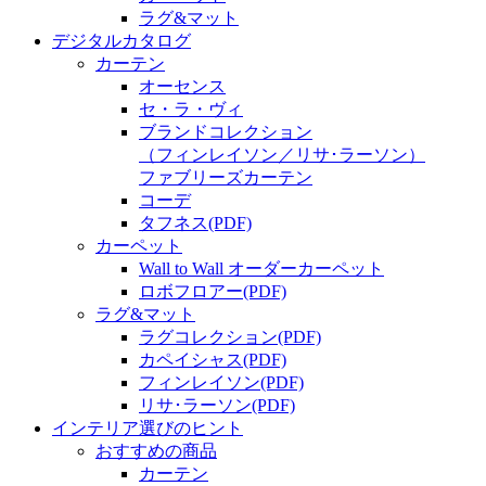
ラグ&マット
デジタルカタログ
カーテン
オーセンス
セ・ラ・ヴィ
ブランドコレクション
（フィンレイソン／リサ･ラーソン）
ファブリーズカーテン
コーデ
タフネス
(PDF)
カーペット
Wall to Wall オーダーカーペット
ロボフロアー
(PDF)
ラグ&マット
ラグコレクション
(PDF)
カペイシャス
(PDF)
フィンレイソン
(PDF)
リサ･ラーソン
(PDF)
インテリア選びのヒント
おすすめの商品
カーテン