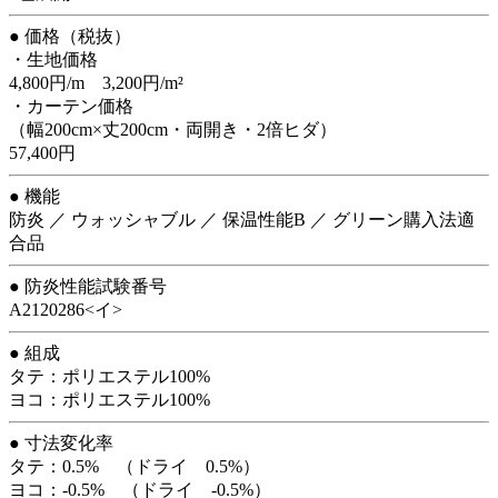
● 価格（税抜）
・生地価格
4,800円/m 3,200円/m²
・カーテン価格
（幅200cm×丈200cm・両開き・2倍ヒダ）
57,400円
● 機能
防炎 ／ ウォッシャブル ／ 保温性能B ／ グリーン購入法適
合品
● 防炎性能試験番号
A2120286<イ>
● 組成
タテ：ポリエステル100%
ヨコ：ポリエステル100%
● 寸法変化率
タテ：0.5% （ドライ 0.5%）
ヨコ：-0.5% （ドライ -0.5%）