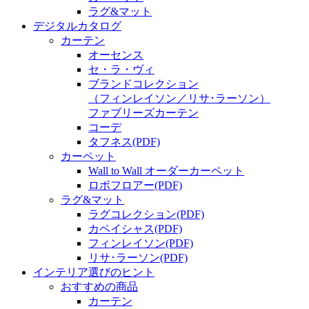
ラグ&マット
デジタルカタログ
カーテン
オーセンス
セ・ラ・ヴィ
ブランドコレクション
（フィンレイソン／リサ･ラーソン）
ファブリーズカーテン
コーデ
タフネス
(PDF)
カーペット
Wall to Wall オーダーカーペット
ロボフロアー
(PDF)
ラグ&マット
ラグコレクション
(PDF)
カペイシャス
(PDF)
フィンレイソン
(PDF)
リサ･ラーソン
(PDF)
インテリア選びのヒント
おすすめの商品
カーテン