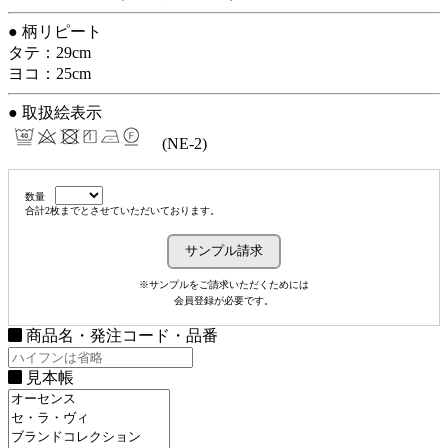
● 柄リピート
タテ：29cm
ヨコ：25cm
● 取扱絵表示
(NE-2)
数量
合計2枚までとさせていただいております。
※サンプルをご請求いただくためには
会員登録が必要です。
商品名・発注コード・品番
見本帳