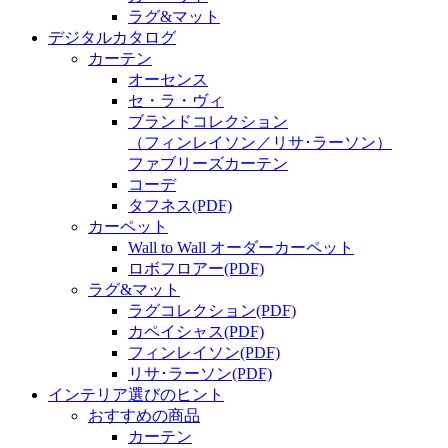
ラグ&マット
デジタルカタログ
カーテン
オーセンス
セ・ラ・ヴィ
ブランドコレクション
（フィンレイソン／リサ･ラーソン）
ファブリーズカーテン
コーデ
タフネス
(PDF)
カーペット
Wall to Wall オーダーカーペット
ロボフロアー
(PDF)
ラグ&マット
ラグコレクション
(PDF)
カペイシャス
(PDF)
フィンレイソン
(PDF)
リサ･ラーソン
(PDF)
インテリア選びのヒント
おすすめの商品
カーテン