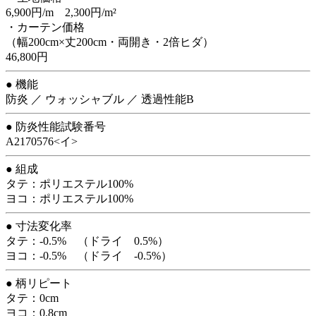
6,900円/m 2,300円/m²
・カーテン価格
（幅200cm×丈200cm・両開き・2倍ヒダ）
46,800円
● 機能
防炎 ／ ウォッシャブル ／ 透過性能B
● 防炎性能試験番号
A2170576<イ>
● 組成
タテ：ポリエステル100%
ヨコ：ポリエステル100%
● 寸法変化率
タテ：-0.5% （ドライ 0.5%）
ヨコ：-0.5% （ドライ -0.5%）
● 柄リピート
タテ：0cm
ヨコ：0.8cm