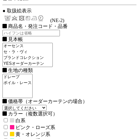
● 取扱絵表示
(NE-2)
商品名・発注コード・品番
見本帳
生地の種類
価格帯（オーダーカーテンの場合）
カラー（複数選択可）
白系
ピンク・ローズ系
黄・オレンジ系