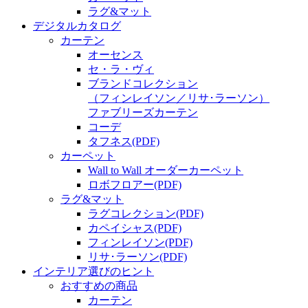
ラグ&マット
デジタルカタログ
カーテン
オーセンス
セ・ラ・ヴィ
ブランドコレクション
（フィンレイソン／リサ･ラーソン）
ファブリーズカーテン
コーデ
タフネス
(PDF)
カーペット
Wall to Wall オーダーカーペット
ロボフロアー
(PDF)
ラグ&マット
ラグコレクション
(PDF)
カペイシャス
(PDF)
フィンレイソン
(PDF)
リサ･ラーソン
(PDF)
インテリア選びのヒント
おすすめの商品
カーテン