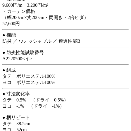
9,600円/m 3,200円/m²
・カーテン価格
（幅200cm×丈200cm・両開き・2倍ヒダ）
57,600円
● 機能
防炎 ／ ウォッシャブル ／ 透過性能B
● 防炎性能試験番号
A2220500<イ>
● 組成
タテ：ポリエステル100%
ヨコ：ポリエステル100%
● 寸法変化率
タテ：0.5% （ドライ 0.5%）
ヨコ：-1% （ドライ -1%）
● 柄リピート
タテ：38.5cm
ヨコ：52cm