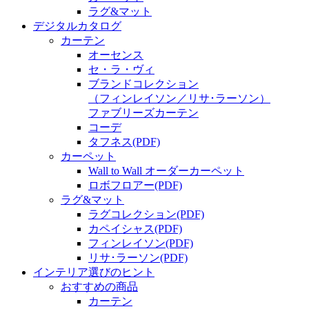
ラグ&マット
デジタルカタログ
カーテン
オーセンス
セ・ラ・ヴィ
ブランドコレクション
（フィンレイソン／リサ･ラーソン）
ファブリーズカーテン
コーデ
タフネス
(PDF)
カーペット
Wall to Wall オーダーカーペット
ロボフロアー
(PDF)
ラグ&マット
ラグコレクション
(PDF)
カペイシャス
(PDF)
フィンレイソン
(PDF)
リサ･ラーソン
(PDF)
インテリア選びのヒント
おすすめの商品
カーテン