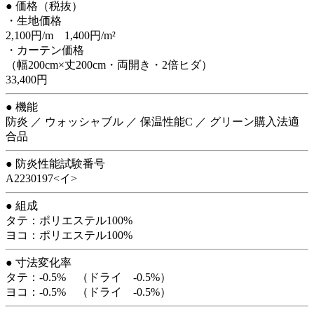
● 価格（税抜）
・生地価格
2,100円/m 1,400円/m²
・カーテン価格
（幅200cm×丈200cm・両開き・2倍ヒダ）
33,400円
● 機能
防炎 ／ ウォッシャブル ／ 保温性能C ／ グリーン購入法適
合品
● 防炎性能試験番号
A2230197<イ>
● 組成
タテ：ポリエステル100%
ヨコ：ポリエステル100%
● 寸法変化率
タテ：-0.5% （ドライ -0.5%）
ヨコ：-0.5% （ドライ -0.5%）