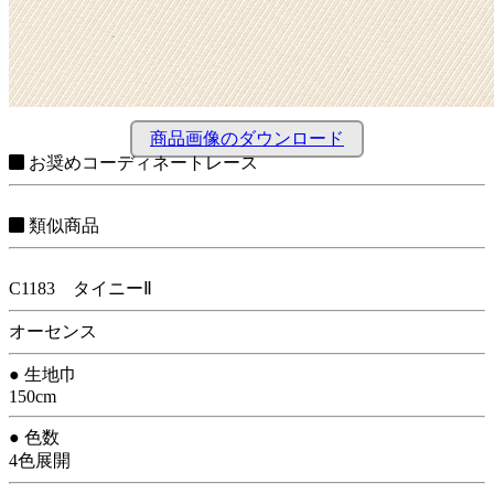
商品画像のダウンロード
お奨めコーディネートレース
類似商品
C1183 タイニーⅡ
オーセンス
● 生地巾
150cm
● 色数
4色展開