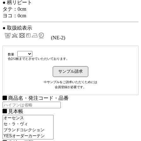
● 柄リピート
タテ：0cm
ヨコ：0cm
● 取扱絵表示
(NE-2)
数量
合計2枚までとさせていただいております。
※サンプルをご請求いただくためには
会員登録が必要です。
商品名・発注コード・品番
見本帳