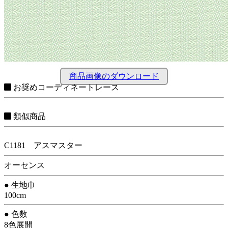
商品画像のダウンロード
お奨めコーディネートレース
類似商品
C1181 アスマスター
オーセンス
● 生地巾
100cm
● 色数
8色展開