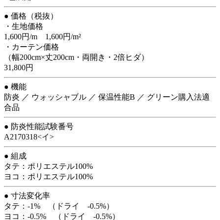
● 価格（税抜）
・生地価格
1,600円/m 1,600円/m²
・カーテン価格
（幅200cm×丈200cm・両開き・2倍ヒダ）
31,800円
● 機能
防炎 ／ ウォッシャブル ／ 保温性能B ／ グリーン購入法適
合品
● 防炎性能試験番号
A2170318<イ>
● 組成
タテ：ポリエステル100%
ヨコ：ポリエステル100%
● 寸法変化率
タテ：-1% （ドライ -0.5%）
ヨコ：-0.5% （ドライ -0.5%）