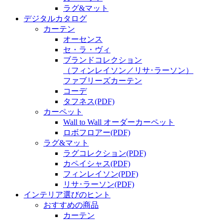
ラグ&マット
デジタルカタログ
カーテン
オーセンス
セ・ラ・ヴィ
ブランドコレクション
（フィンレイソン／リサ･ラーソン）
ファブリーズカーテン
コーデ
タフネス
(PDF)
カーペット
Wall to Wall オーダーカーペット
ロボフロアー
(PDF)
ラグ&マット
ラグコレクション
(PDF)
カペイシャス
(PDF)
フィンレイソン
(PDF)
リサ･ラーソン
(PDF)
インテリア選びのヒント
おすすめの商品
カーテン