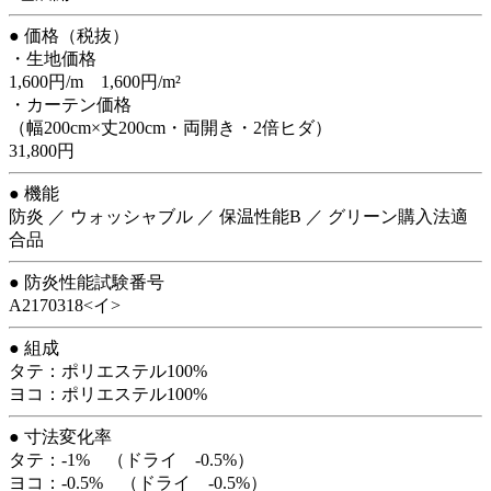
● 価格（税抜）
・生地価格
1,600円/m 1,600円/m²
・カーテン価格
（幅200cm×丈200cm・両開き・2倍ヒダ）
31,800円
● 機能
防炎 ／ ウォッシャブル ／ 保温性能B ／ グリーン購入法適
合品
● 防炎性能試験番号
A2170318<イ>
● 組成
タテ：ポリエステル100%
ヨコ：ポリエステル100%
● 寸法変化率
タテ：-1% （ドライ -0.5%）
ヨコ：-0.5% （ドライ -0.5%）