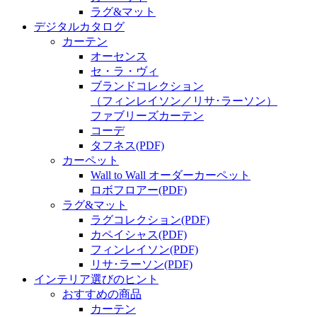
ラグ&マット
デジタルカタログ
カーテン
オーセンス
セ・ラ・ヴィ
ブランドコレクション
（フィンレイソン／リサ･ラーソン）
ファブリーズカーテン
コーデ
タフネス
(PDF)
カーペット
Wall to Wall オーダーカーペット
ロボフロアー
(PDF)
ラグ&マット
ラグコレクション
(PDF)
カペイシャス
(PDF)
フィンレイソン
(PDF)
リサ･ラーソン
(PDF)
インテリア選びのヒント
おすすめの商品
カーテン