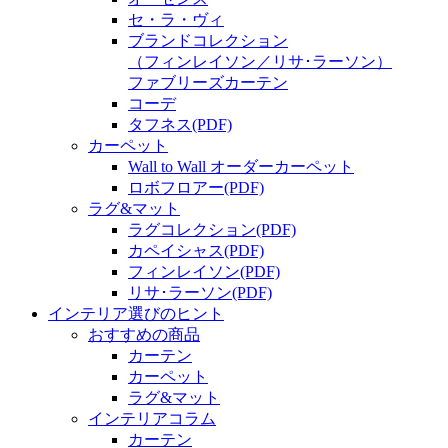
セ・ラ・ヴィ
ブランドコレクション
（フィンレイソン／リサ･ラーソン）
ファブリーズカーテン
コーデ
タフネス
(PDF)
カーペット
Wall to Wall オーダーカーペット
ロボフロアー
(PDF)
ラグ&マット
ラグコレクション
(PDF)
カペイシャス
(PDF)
フィンレイソン
(PDF)
リサ･ラーソン
(PDF)
インテリア選びのヒント
おすすめの商品
カーテン
カーペット
ラグ&マット
インテリアコラム
カーテン