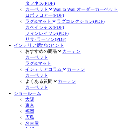
タフネス
(PDF)
カーペット
Wall to Wall オーダーカーペット
ロボフロアー
(PDF)
ラグ&マット
ラグコレクション
(PDF)
カペイシャス
(PDF)
フィンレイソン
(PDF)
リサ･ラーソン
(PDF)
インテリア選びのヒント
おすすめの商品
カーテン
カーペット
ラグ&マット
インテリアコラム
カーテン
カーペット
よくある質問
カーテン
カーペット
ショールーム
大阪
東京
福岡
広島
名古屋