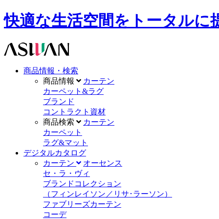
快適な生活空間をトータルに提供します。A
商品情報・検索
商品情報
カーテン
カーペット&ラグ
ブランド
コントラクト資材
商品検索
カーテン
カーペット
ラグ&マット
デジタルカタログ
カーテン
オーセンス
セ・ラ・ヴィ
ブランドコレクション
（フィンレイソン／リサ･ラーソン）
ファブリーズカーテン
コーデ