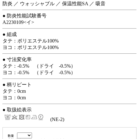
防炎 ／ ウォッシャブル ／ 保温性能SA ／ 吸音
● 防炎性能試験番号
A2230109<イ>
● 組成
タテ：ポリエステル100%
ヨコ：ポリエステル100%
● 寸法変化率
タテ：-0.5% （ドライ -0.5%）
ヨコ：-0.5% （ドライ -0.5%）
● 柄リピート
タテ：0cm
ヨコ：0cm
● 取扱絵表示
(NE-2)
数量