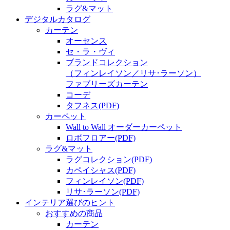
ラグ&マット
デジタルカタログ
カーテン
オーセンス
セ・ラ・ヴィ
ブランドコレクション
（フィンレイソン／リサ･ラーソン）
ファブリーズカーテン
コーデ
タフネス
(PDF)
カーペット
Wall to Wall オーダーカーペット
ロボフロアー
(PDF)
ラグ&マット
ラグコレクション
(PDF)
カペイシャス
(PDF)
フィンレイソン
(PDF)
リサ･ラーソン
(PDF)
インテリア選びのヒント
おすすめの商品
カーテン