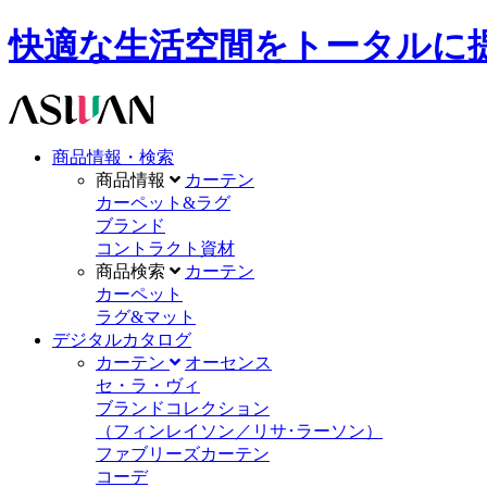
快適な生活空間をトータルに提供します。A
商品情報・検索
商品情報
カーテン
カーペット&ラグ
ブランド
コントラクト資材
商品検索
カーテン
カーペット
ラグ&マット
デジタルカタログ
カーテン
オーセンス
セ・ラ・ヴィ
ブランドコレクション
（フィンレイソン／リサ･ラーソン）
ファブリーズカーテン
コーデ