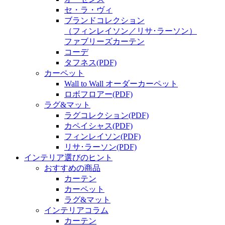
セ・ラ・ヴィ
ブランドコレクション
（フィンレイソン／リサ･ラーソン）
ファブリーズカーテン
コーデ
タフネス
(PDF)
カーペット
Wall to Wall オーダーカーペット
ロボフロアー
(PDF)
ラグ&マット
ラグコレクション
(PDF)
カペイシャス
(PDF)
フィンレイソン
(PDF)
リサ･ラーソン
(PDF)
インテリア選びのヒント
おすすめの商品
カーテン
カーペット
ラグ&マット
インテリアコラム
カーテン