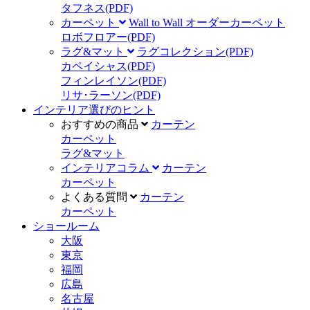
タフネス
(PDF)
カーペット
Wall to Wall オーダーカーペット
ロボフロアー
(PDF)
ラグ&マット
ラグコレクション
(PDF)
カペイシャス
(PDF)
フィンレイソン
(PDF)
リサ･ラーソン
(PDF)
インテリア選びのヒント
おすすめの商品
カーテン
カーペット
ラグ&マット
インテリアコラム
カーテン
カーペット
よくある質問
カーテン
カーペット
ショールーム
大阪
東京
福岡
広島
名古屋