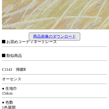
商品画像のダウンロード
お奨めコーディネートレース
類似商品
C1143 帰郷Ⅱ
オーセンス
● 生地巾
154cm
● 色数
1色展開