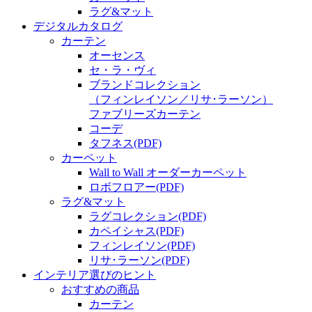
ラグ&マット
デジタルカタログ
カーテン
オーセンス
セ・ラ・ヴィ
ブランドコレクション
（フィンレイソン／リサ･ラーソン）
ファブリーズカーテン
コーデ
タフネス
(PDF)
カーペット
Wall to Wall オーダーカーペット
ロボフロアー
(PDF)
ラグ&マット
ラグコレクション
(PDF)
カペイシャス
(PDF)
フィンレイソン
(PDF)
リサ･ラーソン
(PDF)
インテリア選びのヒント
おすすめの商品
カーテン