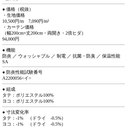
● 価格（税抜）
・生地価格
10,500円/m 7,090円/m²
・カーテン価格
（幅200cm×丈200cm・両開き・2倍ヒダ）
94,000円
● 機能
防炎 ／ ウォッシャブル ／ 制電 ／ 抗菌・防臭 ／ 保温性能
SA
● 防炎性能試験番号
A2200056<イ>
● 組成
タテ：ポリエステル100%
ヨコ：ポリエステル100%
● 寸法変化率
タテ：-1% （ドライ -0.5%）
ヨコ：-1% （ドライ -0.5%）