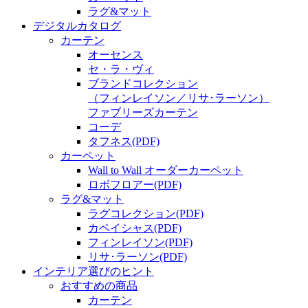
ラグ&マット
デジタルカタログ
カーテン
オーセンス
セ・ラ・ヴィ
ブランドコレクション
（フィンレイソン／リサ･ラーソン）
ファブリーズカーテン
コーデ
タフネス
(PDF)
カーペット
Wall to Wall オーダーカーペット
ロボフロアー
(PDF)
ラグ&マット
ラグコレクション
(PDF)
カペイシャス
(PDF)
フィンレイソン
(PDF)
リサ･ラーソン
(PDF)
インテリア選びのヒント
おすすめの商品
カーテン