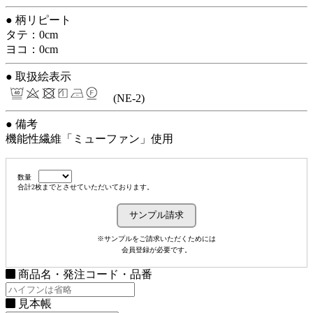
● 柄リピート
タテ：0cm
ヨコ：0cm
● 取扱絵表示
(NE-2)
● 備考
機能性繊維「ミューファン」使用
数量
合計2枚までとさせていただいております。
※サンプルをご請求いただくためには
会員登録が必要です。
商品名・発注コード・品番
見本帳