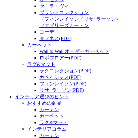
セ・ラ・ヴィ
ブランドコレクション
（フィンレイソン／リサ･ラーソン）
ファブリーズカーテン
コーデ
タフネス
(PDF)
カーペット
Wall to Wall オーダーカーペット
ロボフロアー
(PDF)
ラグ&マット
ラグコレクション
(PDF)
カペイシャス
(PDF)
フィンレイソン
(PDF)
リサ･ラーソン
(PDF)
インテリア選びのヒント
おすすめの商品
カーテン
カーペット
ラグ&マット
インテリアコラム
カーテン