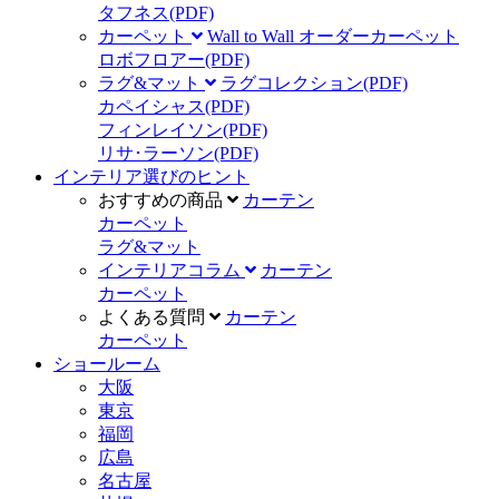
タフネス
(PDF)
カーペット
Wall to Wall オーダーカーペット
ロボフロアー
(PDF)
ラグ&マット
ラグコレクション
(PDF)
カペイシャス
(PDF)
フィンレイソン
(PDF)
リサ･ラーソン
(PDF)
インテリア選びのヒント
おすすめの商品
カーテン
カーペット
ラグ&マット
インテリアコラム
カーテン
カーペット
よくある質問
カーテン
カーペット
ショールーム
大阪
東京
福岡
広島
名古屋