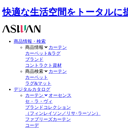
快適な生活空間をトータルに提供します。A
商品情報・検索
商品情報
カーテン
カーペット&ラグ
ブランド
コントラクト資材
商品検索
カーテン
カーペット
ラグ&マット
デジタルカタログ
カーテン
オーセンス
セ・ラ・ヴィ
ブランドコレクション
（フィンレイソン／リサ･ラーソン）
ファブリーズカーテン
コーデ