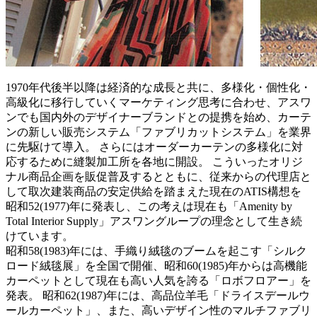
1970年代後半以降は経済的な成長と共に、多様化・個性化・
高級化に移行していくマーケティング思考に合わせ、アスワ
ンでも国内外のデザイナーブランドとの提携を始め、カーテ
ンの新しい販売システム「ファブリカットシステム」を業界
に先駆けて導入。 さらにはオーダーカーテンの多様化に対
応するために縫製加工所を各地に開設。 こういったオリジ
ナル商品企画を販促普及するとともに、従来からの代理店と
して取次建装商品の安定供給を踏まえた現在のATIS構想を
昭和52(1977)年に発表し、この考えは現在も「Amenity by
Total Interior Supply」アスワングループの理念として生き続
けています。
昭和58(1983)年には、手織り絨毯のブームを起こす「シルク
ロード絨毯展」を全国で開催、昭和60(1985)年からは高機能
カーペットとして現在も高い人気を誇る「ロボフロアー」を
発表。 昭和62(1987)年には、高品位羊毛「ドライスデールウ
ールカーペット」、また、高いデザイン性のマルチファブリ