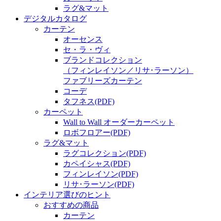
ラグ&マット
デジタルカタログ
カーテン
オーセンス
セ・ラ・ヴィ
ブランドコレクション
（フィンレイソン／リサ･ラーソン）
ファブリーズカーテン
コーデ
タフネス
(PDF)
カーペット
Wall to Wall オーダーカーペット
ロボフロアー
(PDF)
ラグ&マット
ラグコレクション
(PDF)
カペイシャス
(PDF)
フィンレイソン
(PDF)
リサ･ラーソン
(PDF)
インテリア選びのヒント
おすすめの商品
カーテン