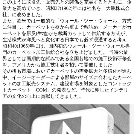
このように取引先・販売先との関係を充実するとともに、企
業力を高めていき、昭和37(1962)年には社名を「大装株式会
社」に改めました。
また、欧米では一般的な「ウォール・ツー・ウォール」方式
に注目し、カーペットを壁から壁まで敷詰め、メーカーがカ
ーペットを原反(生地)から裁断カットして供給する方式が、
生活様式が洋風へと変化する日本でも必ず浸透すると考え、
昭和40(1965)年には、国内初のウォール・ツー・ウォール専
門のカーペット加工供給会社を立ち上げました。 当時の業
界としては画期的な試みである全国各地での施工技術研修会
を、アメリカから施工技術者を招いて開催しました。
その後も市場においてカーペットの需要拡大と多様化が進む
中、イージーオーダーによる部屋のサイズに合わせたカーペ
ットの加工販売システム、建設市場を対象としたコントラク
トカーペット「COM」の発表など、時代に即したインテリ
アの文化の向上に貢献してきました。