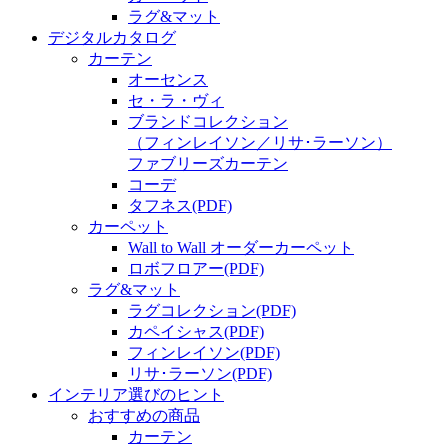
ラグ&マット
デジタルカタログ
カーテン
オーセンス
セ・ラ・ヴィ
ブランドコレクション
（フィンレイソン／リサ･ラーソン）
ファブリーズカーテン
コーデ
タフネス
(PDF)
カーペット
Wall to Wall オーダーカーペット
ロボフロアー
(PDF)
ラグ&マット
ラグコレクション
(PDF)
カペイシャス
(PDF)
フィンレイソン
(PDF)
リサ･ラーソン
(PDF)
インテリア選びのヒント
おすすめの商品
カーテン